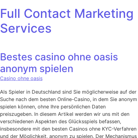
Skip to content
Full Contact Marketing
Services
Bestes casino ohne oasis
anonym spielen
Casino ohne oasis
Als Spieler in Deutschland sind Sie möglicherweise auf der
Suche nach dem besten Online-Casino, in dem Sie anonym
spielen können, ohne Ihre persönlichen Daten
preiszugeben. In diesem Artikel werden wir uns mit den
verschiedenen Aspekten des Glücksspiels befassen,
insbesondere mit den besten Casinos ohne KYC-Verfahren
und der Möglichkeit, anonym zu spielen. Der Mechanismus