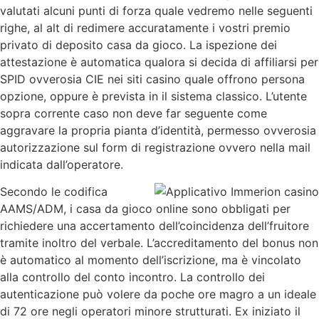
valutati alcuni punti di forza quale vedremo nelle seguenti
righe, al alt di redimere accuratamente i vostri premio
privato di deposito casa da gioco. La ispezione dei
attestazione è automatica qualora si decida di affiliarsi per
SPID ovverosia CIE nei siti casino quale offrono persona
opzione, oppure è prevista in il sistema classico. L’utente
sopra corrente caso non deve far seguente come
aggravare la propria pianta d’identità, permesso ovverosia
autorizzazione sul form di registrazione ovvero nella mail
indicata dall’operatore.
Secondo le codifica
AAMS/ADM, i casa da gioco online sono obbligati per
richiedere una accertamento dell’coincidenza dell’fruitore
tramite inoltro del verbale. L’accreditamento del bonus non
è automatico al momento dell’iscrizione, ma è vincolato
alla controllo del conto incontro. La controllo dei
autenticazione può volere da poche ore magro a un ideale
di 72 ore negli operatori minore strutturati. Ex iniziato il