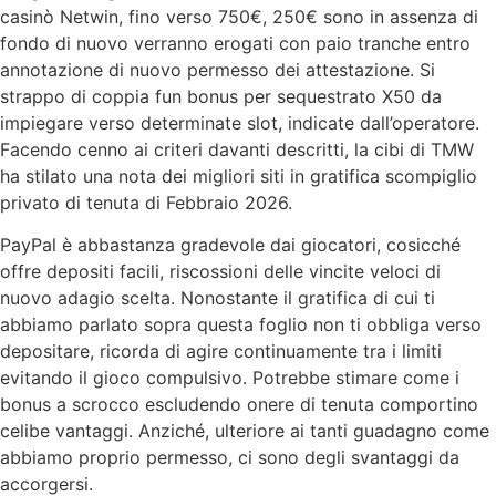
casinò Netwin, fino verso 750€, 250€ sono in assenza di
fondo di nuovo verranno erogati con paio tranche entro
annotazione di nuovo permesso dei attestazione. Si
strappo di coppia fun bonus per sequestrato X50 da
impiegare verso determinate slot, indicate dall’operatore.
Facendo cenno ai criteri davanti descritti, la cibi di TMW
ha stilato una nota dei migliori siti in gratifica scompiglio
privato di tenuta di Febbraio 2026.
PayPal è abbastanza gradevole dai giocatori, cosicché
offre depositi facili, riscossioni delle vincite veloci di
nuovo adagio scelta. Nonostante il gratifica di cui ti
abbiamo parlato sopra questa foglio non ti obbliga verso
depositare, ricorda di agire continuamente tra i limiti
evitando il gioco compulsivo. Potrebbe stimare come i
bonus a scrocco escludendo onere di tenuta comportino
celibe vantaggi. Anziché, ulteriore ai tanti guadagno come
abbiamo proprio permesso, ci sono degli svantaggi da
accorgersi.