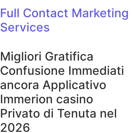
Skip to content
Full Contact Marketing
Services
Migliori Gratifica
Confusione Immediati
ancora Applicativo
Immerion casino
Privato di Tenuta nel
2026