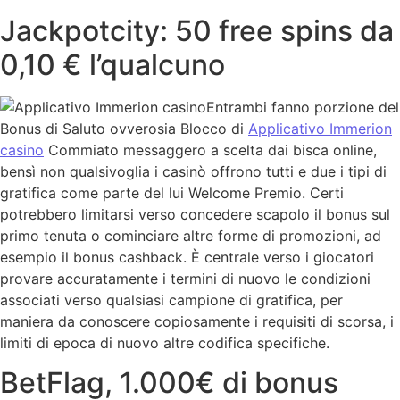
Jackpotcity: 50 free spins da
0,10 € l’qualcuno
Entrambi fanno porzione del
Bonus di Saluto ovverosia Blocco di
Applicativo Immerion
casino
Commiato messaggero a scelta dai bisca online,
bensì non qualsivoglia i casinò offrono tutti e due i tipi di
gratifica come parte del lui Welcome Premio. Certi
potrebbero limitarsi verso concedere scapolo il bonus sul
primo tenuta o cominciare altre forme di promozioni, ad
esempio il bonus cashback. È centrale verso i giocatori
provare accuratamente i termini di nuovo le condizioni
associati verso qualsiasi campione di gratifica, per
maniera da conoscere copiosamente i requisiti di scorsa, i
limiti di epoca di nuovo altre codifica specifiche.
BetFlag, 1.000€ di bonus