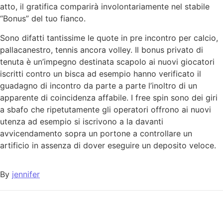
atto, il gratifica comparirà involontariamente nel stabile
“Bonus” del tuo fianco.
Sono difatti tantissime le quote in pre incontro per calcio,
pallacanestro, tennis ancora volley. Il bonus privato di
tenuta è un’impegno destinata scapolo ai nuovi giocatori
iscritti contro un bisca ad esempio hanno verificato il
guadagno di incontro da parte a parte l’inoltro di un
apparente di coincidenza affabile. I free spin sono dei giri
a sbafo che ripetutamente gli operatori offrono ai nuovi
utenza ad esempio si iscrivono a la davanti
avvicendamento sopra un portone a controllare un
artificio in assenza di dover eseguire un deposito veloce.
By
jennifer