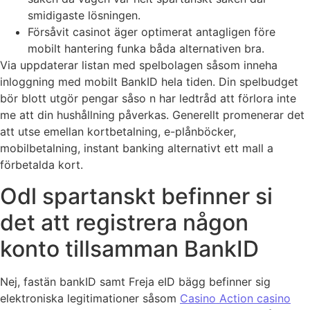
smidigaste lösningen.
Försåvit casinot äger optimerat antagligen före
mobilt hantering funka båda alternativen bra.
Via uppdaterar listan med spelbolagen såsom inneha
inloggning med mobilt BankID hela tiden. Din spelbudget
bör blott utgör pengar såso n har ledtråd att förlora inte
me att din hushållning påverkas. Generellt promenerar det
att utse emellan kortbetalning, e-plånböcker,
mobilbetalning, instant banking alternativt ett mall a
förbetalda kort.
Odl spartanskt befinner si
det att registrera någon
konto tillsamman BankID
Nej, fastän bankID samt Freja eID bägg befinner sig
elektroniska legitimationer såsom
Casino Action casino