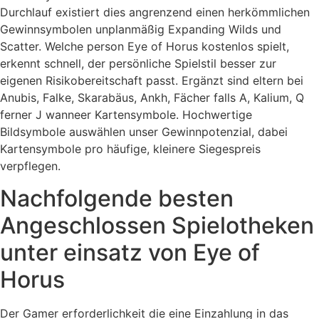
Durchlauf existiert dies angrenzend einen herkömmlichen
Gewinnsymbolen unplanmäßig Expanding Wilds und
Scatter. Welche person Eye of Horus kostenlos spielt,
erkennt schnell, der persönliche Spielstil besser zur
eigenen Risikobereitschaft passt. Ergänzt sind eltern bei
Anubis, Falke, Skarabäus, Ankh, Fächer falls A, Kalium, Q
ferner J wanneer Kartensymbole. Hochwertige
Bildsymbole auswählen unser Gewinnpotenzial, dabei
Kartensymbole pro häufige, kleinere Siegespreis
verpflegen.
Nachfolgende besten
Angeschlossen Spielotheken
unter einsatz von Eye of
Horus
Der Gamer erforderlichkeit die eine Einzahlung in das