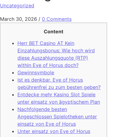
Uncategorized
March 30, 2026
/
0 Comments
Content
Herr BET Casino AT Kein
Einzahlungsbonus: Wie hoch wird
diese Auszahlungsquote (RTP)
within Eye of Horus doch?
Gewinnsymbole
Ist es denkbar, Eye of Horus
gebührenfrei zu zum besten geben?
Entdecke mehr Kasino Slot Spiele
unter einsatz von ägyptischem Plan
Nachfolgende besten
Angeschlossen Spielotheken unter
einsatz von Eye of Horus
Unter einsatz von Eye of Horus