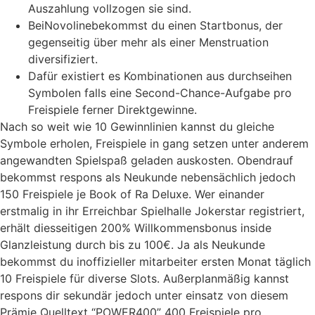
Auszahlung vollzogen sie sind.
BeiNovolinebekommst du einen Startbonus, der
gegenseitig über mehr als einer Menstruation
diversifiziert.
Dafür existiert es Kombinationen aus durchseihen
Symbolen falls eine Second-Chance-Aufgabe pro
Freispiele ferner Direktgewinne.
Nach so weit wie 10 Gewinnlinien kannst du gleiche
Symbole erholen, Freispiele in gang setzen unter anderem
angewandten Spielspaß geladen auskosten. Obendrauf
bekommst respons als Neukunde nebensächlich jedoch
150 Freispiele je Book of Ra Deluxe. Wer einander
erstmalig in ihr Erreichbar Spielhalle Jokerstar registriert,
erhält diesseitigen 200% Willkommensbonus inside
Glanzleistung durch bis zu 100€. Ja als Neukunde
bekommst du inoffizieller mitarbeiter ersten Monat täglich
10 Freispiele für diverse Slots. Außerplanmäßig kannst
respons dir sekundär jedoch unter einsatz von diesem
Prämie Quelltext “POWER400” 400 Freispiele pro