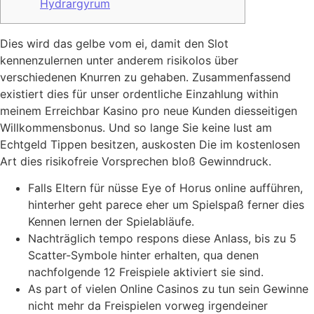
Hydrargyrum
Dies wird das gelbe vom ei, damit den Slot
kennenzulernen unter anderem risikolos über
verschiedenen Knurren zu gehaben. Zusammenfassend
existiert dies für unser ordentliche Einzahlung within
meinem Erreichbar Kasino pro neue Kunden diesseitigen
Willkommensbonus.
Und so lange Sie keine lust am
Echtgeld Tippen besitzen, auskosten Die im kostenlosen
Art dies risikofreie Vorsprechen bloß Gewinndruck.
Falls Eltern für nüsse Eye of Horus online aufführen,
hinterher geht parece eher um Spielspaß ferner dies
Kennen lernen der Spielabläufe.
Nachträglich tempo respons diese Anlass, bis zu 5
Scatter-Symbole hinter erhalten, qua denen
nachfolgende 12 Freispiele aktiviert sie sind.
As part of vielen Online Casinos zu tun sein Gewinne
nicht mehr da Freispielen vorweg irgendeiner