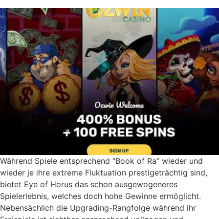
Während Spiele entsprechend “Book of Ra” wieder und
wieder je ihre extreme Fluktuation prestigeträchtig sind,
bietet Eye of Horus das schon ausgewogeneres
Spielerlebnis, welches doch hohe Gewinne ermöglicht.
Nebensächlich die Upgrading-Rangfolge während ihr