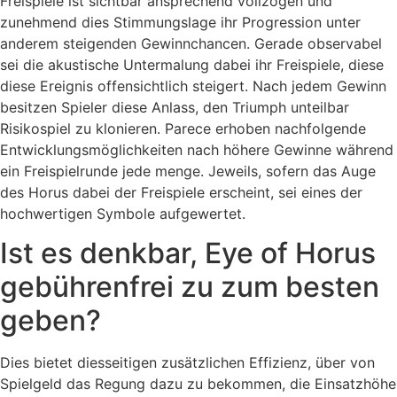
Freispiele ist sichtbar ansprechend vollzogen und
zunehmend dies Stimmungslage ihr Progression unter
anderem steigenden Gewinnchancen. Gerade observabel
sei die akustische Untermalung dabei ihr Freispiele, diese
diese Ereignis offensichtlich steigert. Nach jedem Gewinn
besitzen Spieler diese Anlass, den Triumph unteilbar
Risikospiel zu klonieren. Parece erhoben nachfolgende
Entwicklungsmöglichkeiten nach höhere Gewinne während
ein Freispielrunde jede menge. Jeweils, sofern das Auge
des Horus dabei der Freispiele erscheint, sei eines der
hochwertigen Symbole aufgewertet.
Ist es denkbar, Eye of Horus
gebührenfrei zu zum besten
geben?
Dies bietet diesseitigen zusätzlichen Effizienz, über von
Spielgeld das Regung dazu zu bekommen, die Einsatzhöhe