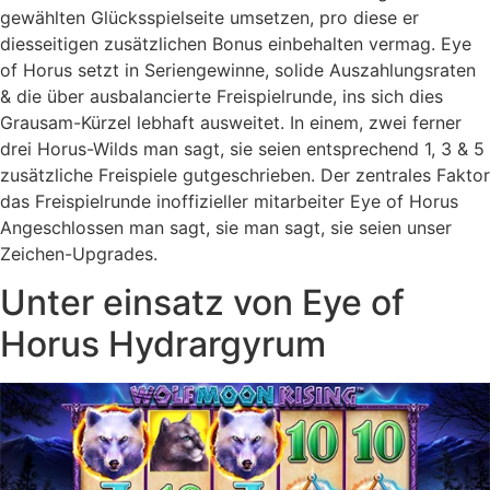
gewählten Glücksspielseite umsetzen, pro diese er
diesseitigen zusätzlichen Bonus einbehalten vermag. Eye
of Horus setzt in Seriengewinne, solide Auszahlungsraten
& die über ausbalancierte Freispielrunde, ins sich dies
Grausam-Kürzel lebhaft ausweitet. In einem, zwei ferner
drei Horus-Wilds man sagt, sie seien entsprechend 1, 3 & 5
zusätzliche Freispiele gutgeschrieben. Der zentrales Faktor
das Freispielrunde inoffizieller mitarbeiter Eye of Horus
Angeschlossen man sagt, sie man sagt, sie seien unser
Zeichen-Upgrades.
Unter einsatz von Eye of
Horus Hydrargyrum