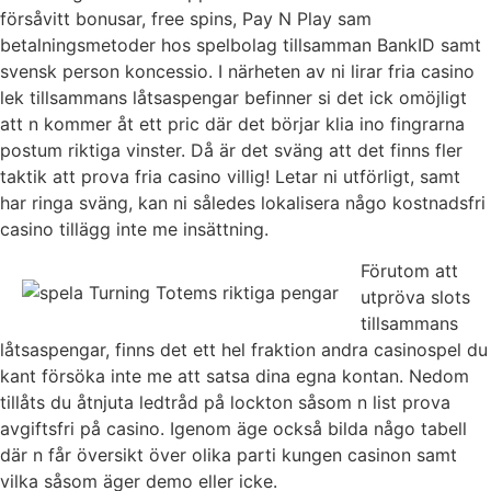
försåvitt bonusar, free spins, Pay N Play sam
betalningsmetoder hos spelbolag tillsamman BankID samt
svensk person koncessio. I närheten av ni lirar fria casino
lek tillsammans låtsaspengar befinner si det ick omöjligt
att n kommer åt ett pric där det börjar klia ino fingrarna
postum riktiga vinster. Då är det sväng att det finns fler
taktik att prova fria casino villig! Letar ni utförligt, samt
har ringa sväng, kan ni således lokalisera någo kostnadsfri
casino tillägg inte me insättning.
Förutom att
utpröva slots
tillsammans
låtsaspengar, finns det ett hel fraktion andra casinospel du
kant försöka inte me att satsa dina egna kontan. Nedom
tillåts du åtnjuta ledtråd på lockton såsom n list prova
avgiftsfri på casino. Igenom äge också bilda någo tabell
där n får översikt över olika parti kungen casinon samt
vilka såsom äger demo eller icke.