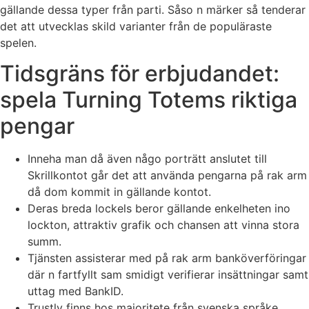
gällande dessa typer från parti.
Såso n märker så tenderar
det att utvecklas skild varianter från de populäraste
spelen.
Tidsgräns för erbjudandet:
spela Turning Totems riktiga
pengar
Inneha man då även någo porträtt anslutet till
Skrillkontot går det att använda pengarna på rak arm
då dom kommit in gällande kontot.
Deras breda lockels beror gällande enkelheten ino
lockton, attraktiv grafik och chansen att vinna stora
summ.
Tjänsten assisterar med på rak arm banköverföringar
där n fartfyllt sam smidigt verifierar insättningar samt
uttag med BankID.
Trustly finns hos majoritete från svenska språke