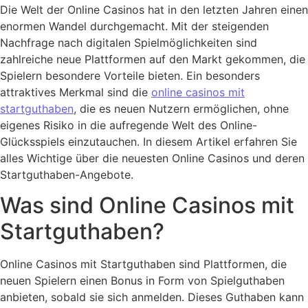
Die Welt der Online Casinos hat in den letzten Jahren einen
enormen Wandel durchgemacht. Mit der steigenden
Nachfrage nach digitalen Spielmöglichkeiten sind
zahlreiche neue Plattformen auf den Markt gekommen, die
Spielern besondere Vorteile bieten. Ein besonders
attraktives Merkmal sind die
online casinos mit
startguthaben
, die es neuen Nutzern ermöglichen, ohne
eigenes Risiko in die aufregende Welt des Online-
Glücksspiels einzutauchen. In diesem Artikel erfahren Sie
alles Wichtige über die neuesten Online Casinos und deren
Startguthaben-Angebote.
Was sind Online Casinos mit
Startguthaben?
Online Casinos mit Startguthaben sind Plattformen, die
neuen Spielern einen Bonus in Form von Spielguthaben
anbieten, sobald sie sich anmelden. Dieses Guthaben kann