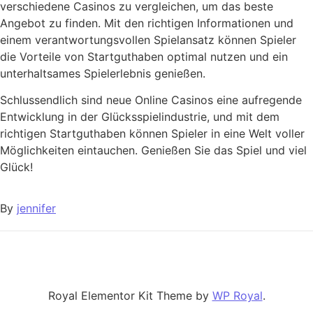
verschiedene Casinos zu vergleichen, um das beste
Angebot zu finden. Mit den richtigen Informationen und
einem verantwortungsvollen Spielansatz können Spieler
die Vorteile von Startguthaben optimal nutzen und ein
unterhaltsames Spielerlebnis genießen.
Schlussendlich sind neue Online Casinos eine aufregende
Entwicklung in der Glücksspielindustrie, und mit dem
richtigen Startguthaben können Spieler in eine Welt voller
Möglichkeiten eintauchen. Genießen Sie das Spiel und viel
Glück!
By
jennifer
Royal Elementor Kit Theme by
WP Royal
.