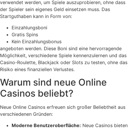
verwendet werden, um Spiele auszuprobieren, ohne dass
der Spieler sein eigenes Geld einsetzen muss. Das
Startguthaben kann in Form von:
Einzahlungsboni
Gratis Spins
Kein Einzahlungsbonus
angeboten werden. Diese Boni sind eine hervorragende
Möglichkeit, verschiedene Spiele kennenzulernen und das
Casino-Roulette, Blackjack oder Slots zu testen, ohne das
Risiko eines finanziellen Verlustes.
Warum sind neue Online
Casinos beliebt?
Neue Online Casinos erfreuen sich großer Beliebtheit aus
verschiedenen Gründen:
Moderne Benutzeroberfläche:
Neue Casinos bieten