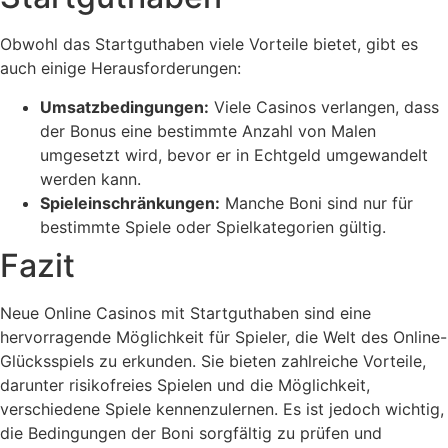
Obwohl das Startguthaben viele Vorteile bietet, gibt es
auch einige Herausforderungen:
Umsatzbedingungen:
Viele Casinos verlangen, dass
der Bonus eine bestimmte Anzahl von Malen
umgesetzt wird, bevor er in Echtgeld umgewandelt
werden kann.
Spieleinschränkungen:
Manche Boni sind nur für
bestimmte Spiele oder Spielkategorien gültig.
Fazit
Neue Online Casinos mit Startguthaben sind eine
hervorragende Möglichkeit für Spieler, die Welt des Online-
Glücksspiels zu erkunden. Sie bieten zahlreiche Vorteile,
darunter risikofreies Spielen und die Möglichkeit,
verschiedene Spiele kennenzulernen. Es ist jedoch wichtig,
die Bedingungen der Boni sorgfältig zu prüfen und