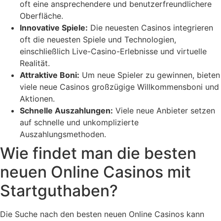
oft eine ansprechendere und benutzerfreundlichere
Oberfläche.
Innovative Spiele:
Die neuesten Casinos integrieren
oft die neuesten Spiele und Technologien,
einschließlich Live-Casino-Erlebnisse und virtuelle
Realität.
Attraktive Boni:
Um neue Spieler zu gewinnen, bieten
viele neue Casinos großzügige Willkommensboni und
Aktionen.
Schnelle Auszahlungen:
Viele neue Anbieter setzen
auf schnelle und unkomplizierte
Auszahlungsmethoden.
Wie findet man die besten
neuen Online Casinos mit
Startguthaben?
Die Suche nach den besten neuen Online Casinos kann