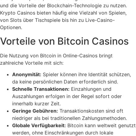
und die Vorteile der Blockchain-Technologie zu nutzen.
Krypto Casinos bieten häufig eine Vielzahl von Spielen,
von Slots über Tischspiele bis hin zu Live-Casino-
Optionen.
Vorteile von Bitcoin Casinos
Die Nutzung von Bitcoin in Online-Casinos bringt
zahlreiche Vorteile mit sich:
Anonymität:
Spieler können ihre Identität schützen,
da keine persönlichen Daten erforderlich sind.
Schnelle Transaktionen:
Einzahlungen und
Auszahlungen erfolgen in der Regel sofort oder
innerhalb kurzer Zeit.
Geringe Gebühren:
Transaktionskosten sind oft
niedriger als bei traditionellen Zahlungsmethoden.
Globale Verfügbarkeit:
Bitcoin kann weltweit genutzt
werden, ohne Einschränkungen durch lokale