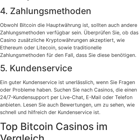
4. Zahlungsmethoden
Obwohl Bitcoin die Hauptwährung ist, sollten auch andere
Zahlungsmethoden verfügbar sein. Überprüfen Sie, ob das
Casino zusätzliche Kryptowährungen akzeptiert, wie
Ethereum oder Litecoin, sowie traditionelle
Zahlungsmethoden für den Fall, dass Sie diese benötigen.
5. Kundenservice
Ein guter Kundenservice ist unerlässlich, wenn Sie Fragen
oder Probleme haben. Suchen Sie nach Casinos, die einen
24/7-Kundensupport per Live-Chat, E-Mail oder Telefon
anbieten. Lesen Sie auch Bewertungen, um zu sehen, wie
schnell und hilfreich der Kundenservice ist.
Top Bitcoin Casinos im
Vergleich