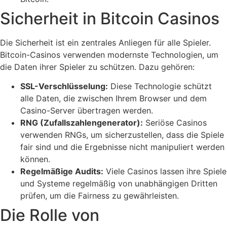
Sicherheit in Bitcoin Casinos
Die Sicherheit ist ein zentrales Anliegen für alle Spieler.
Bitcoin-Casinos verwenden modernste Technologien, um
die Daten ihrer Spieler zu schützen. Dazu gehören:
SSL-Verschlüsselung:
Diese Technologie schützt
alle Daten, die zwischen Ihrem Browser und dem
Casino-Server übertragen werden.
RNG (Zufallszahlengenerator):
Seriöse Casinos
verwenden RNGs, um sicherzustellen, dass die Spiele
fair sind und die Ergebnisse nicht manipuliert werden
können.
Regelmäßige Audits:
Viele Casinos lassen ihre Spiele
und Systeme regelmäßig von unabhängigen Dritten
prüfen, um die Fairness zu gewährleisten.
Die Rolle von