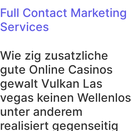
Skip to content
Full Contact Marketing
Services
Wie zig zusatzliche
gute Online Casinos
gewalt Vulkan Las
vegas keinen Wellenlos
unter anderem
realisiert gegenseitig