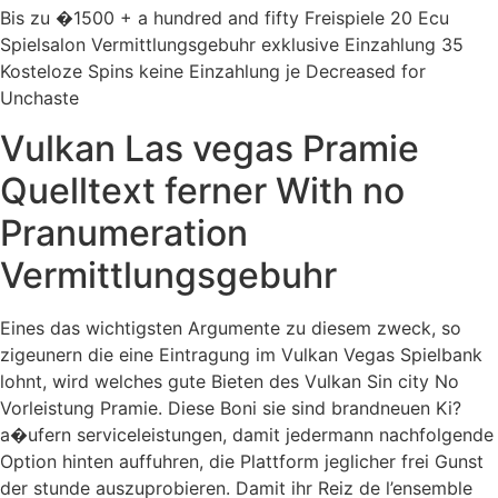
Bis zu �1500 + a hundred and fifty Freispiele 20 Ecu
Spielsalon Vermittlungsgebuhr exklusive Einzahlung 35
Kosteloze Spins keine Einzahlung je Decreased for
Unchaste
Vulkan Las vegas Pramie
Quelltext ferner With no
Pranumeration
Vermittlungsgebuhr
Eines das wichtigsten Argumente zu diesem zweck, so
zigeunern die eine Eintragung im Vulkan Vegas Spielbank
lohnt, wird welches gute Bieten des Vulkan Sin city No
Vorleistung Pramie. Diese Boni sie sind brandneuen Ki?
a�ufern serviceleistungen, damit jedermann nachfolgende
Option hinten auffuhren, die Plattform jeglicher frei Gunst
der stunde auszuprobieren. Damit ihr Reiz de l’ensemble