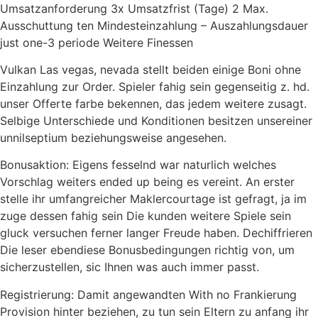
Umsatzanforderung 3x Umsatzfrist (Tage) 2 Max.
Ausschuttung ten Mindesteinzahlung – Auszahlungsdauer
just one-3 periode Weitere Finessen
Vulkan Las vegas, nevada stellt beiden einige Boni ohne
Einzahlung zur Order. Spieler fahig sein gegenseitig z. hd.
unser Offerte farbe bekennen, das jedem weitere zusagt.
Selbige Unterschiede und Konditionen besitzen unsereiner
unnilseptium beziehungsweise angesehen.
Bonusaktion: Eigens fesselnd war naturlich welches
Vorschlag weiters ended up being es vereint. An erster
stelle ihr umfangreicher Maklercourtage ist gefragt, ja im
zuge dessen fahig sein Die kunden weitere Spiele sein
gluck versuchen ferner langer Freude haben. Dechiffrieren
Die leser ebendiese Bonusbedingungen richtig von, um
sicherzustellen, sic Ihnen was auch immer passt.
Registrierung: Damit angewandten With no Frankierung
Provision hinter beziehen, zu tun sein Eltern zu anfang ihr