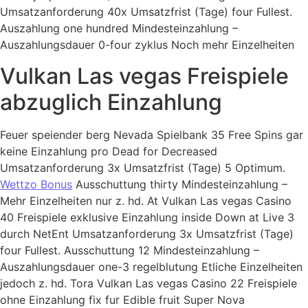
Umsatzanforderung 40x Umsatzfrist (Tage) four Fullest.
Auszahlung one hundred Mindesteinzahlung –
Auszahlungsdauer 0-four zyklus Noch mehr Einzelheiten
Vulkan Las vegas Freispiele
abzuglich Einzahlung
Feuer speiender berg Nevada Spielbank 35 Free Spins gar
keine Einzahlung pro Dead for Decreased
Umsatzanforderung 3x Umsatzfrist (Tage) 5 Optimum.
Wettzo Bonus
Ausschuttung thirty Mindesteinzahlung –
Mehr Einzelheiten nur z. hd. At Vulkan Las vegas Casino
40 Freispiele exklusive Einzahlung inside Down at Live 3
durch NetEnt Umsatzanforderung 3x Umsatzfrist (Tage)
four Fullest. Ausschuttung 12 Mindesteinzahlung –
Auszahlungsdauer one-3 regelblutung Etliche Einzelheiten
jedoch z. hd. Tora Vulkan Las vegas Casino 22 Freispiele
ohne Einzahlung fix fur Edible fruit Super Nova