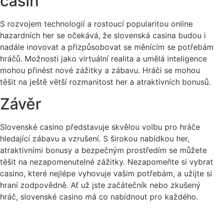
casin
S rozvojem technologií a rostoucí popularitou online
hazardních her se očekává, že slovenská casina budou i
nadále inovovat a přizpůsobovat se měnícím se potřebám
hráčů. Možnosti jako virtuální realita a umělá inteligence
mohou přinést nové zážitky a zábavu. Hráči se mohou
těšit na ještě větší rozmanitost her a atraktivních bonusů.
Závěr
Slovenské casino představuje skvělou volbu pro hráče
hledající zábavu a vzrušení. S širokou nabídkou her,
atraktivními bonusy a bezpečným prostředím se můžete
těšit na nezapomenutelné zážitky. Nezapomeňte si vybrat
casino, které nejlépe vyhovuje vašim potřebám, a užijte si
hraní zodpovědně. Ať už jste začátečník nebo zkušený
hráč, slovenské casino má co nabídnout pro každého.