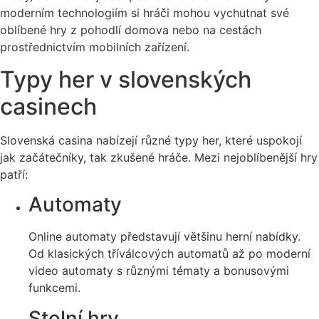
moderním technologiím si hráči mohou vychutnat své
oblíbené hry z pohodlí domova nebo na cestách
prostřednictvím mobilních zařízení.
Typy her v slovenských
casinech
Slovenská casina nabízejí různé typy her, které uspokojí
jak začátečníky, tak zkušené hráče. Mezi nejoblíbenější hry
patří:
Automaty
Online automaty představují většinu herní nabídky.
Od klasických tříválcových automatů až po moderní
video automaty s různými tématy a bonusovými
funkcemi.
Stolní hry