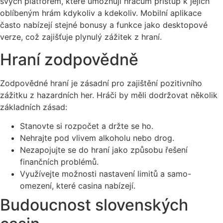
svých platforem, které umožňují hráčům přístup k jejich
oblíbeným hrám kdykoliv a kdekoliv. Mobilní aplikace
často nabízejí stejné bonusy a funkce jako desktopové
verze, což zajišťuje plynulý zážitek z hraní.
Hraní zodpovědně
Zodpovědné hraní je zásadní pro zajištění pozitivního
zážitku z hazardních her. Hráči by měli dodržovat několik
základních zásad:
Stanovte si rozpočet a držte se ho.
Nehrajte pod vlivem alkoholu nebo drog.
Nezapojujte se do hraní jako způsobu řešení
finančních problémů.
Využívejte možnosti nastavení limitů a samo-
omezení, které casina nabízejí.
Budoucnost slovenských