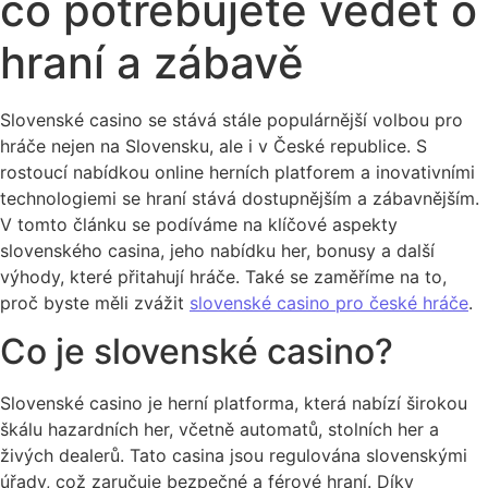
co potřebujete vědět o
hraní a zábavě
Slovenské casino se stává stále populárnější volbou pro
hráče nejen na Slovensku, ale i v České republice. S
rostoucí nabídkou online herních platforem a inovativními
technologiemi se hraní stává dostupnějším a zábavnějším.
V tomto článku se podíváme na klíčové aspekty
slovenského casina, jeho nabídku her, bonusy a další
výhody, které přitahují hráče. Také se zaměříme na to,
proč byste měli zvážit
slovenské casino pro české hráče
.
Co je slovenské casino?
Slovenské casino je herní platforma, která nabízí širokou
škálu hazardních her, včetně automatů, stolních her a
živých dealerů. Tato casina jsou regulována slovenskými
úřady, což zaručuje bezpečné a férové hraní. Díky