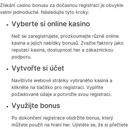
Získání casino bonusu za dočasnou registraci je obvykle
velmi jednoduché. Následujte tyto kroky:
Vyberte si online kasino
Než se zaregistrujete, prozkoumejte různé online
kasina a jejich nabídky bonusů. Zvažte faktory jako
reputaci kasina, dostupnost her a zákaznickou
podporu.
Vytvořte si účet
Navštivte webové stránky vybraného kasina a
klikněte na tlačítko pro registraci. Vyplňte
požadované údaje a potvrďte svou registraci.
Využijte bonus
Po dokončení registrace obdržíte bonus, který
můžete použít na hraní her. Ujistěte se, že si přečtete