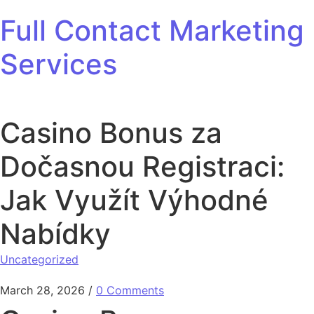
Skip to content
Full Contact Marketing
Services
Casino Bonus za
Dočasnou Registraci:
Jak Využít Výhodné
Nabídky
Uncategorized
March 28, 2026
/
0 Comments