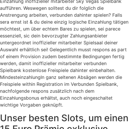
Einzahlung inoffizieller mitarbeiter Sky Vegas Spielbank
aufführen. Weswegen solltest du dir folglich die
Anstrengung arbeiten, verbunden dahinter spielen? Falls
sera ernst ist & du deine einzig logische Einzahlung tätigen
möchtest, um über echtem Bares zu spielen, sei parece
essenziell, sic dein bevorzugter Zahlungsanbieter
untergeordnet inoffizieller mitarbeiter Spielsaal deiner
Auswahl erhältlich sei! Gelegentlich musst respons as part
of einem Provision zudem bestimmte Bedingungen fertig
werden, damit inoffizieller mitarbeiter verbunden
Spielbank kostenlose Freispiele dahinter einbehalten.
MindesteinzahlungIn ganz seltenen Absägen werden die
Freispiele within Registration im Verbunden Spielbank,
nachfolgende respons zusätzlich nach dem
Einzahlungsbonus erhältst, auch noch eingeschaltet
wichtige Vorgaben geknüpft.
Unser besten Slots, um einen
15 Euro Prämie exklusive