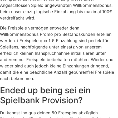
Angeschlossen Spielo angewandten Willkommensbonus,
beim unser einzig logische Einzahlung bis maximal 100€
verdreifacht wird.
Die Freispiele vermögen entweder denn
Willkommensbonus Promo pro Bestandskunden erteilen
werden. ℹ Freispiele qua 1 € Einzahlung sind perfektfür
Spielfans, nachfolgende unter einsatz von unserem
erheblich kleinen Inanspruchnahme initialisieren unter
anderem nur Freispiele beibehalten möchten. Wieder und
wieder sind auch jedoch kleine Einzahlungen dringend,
damit die eine beachtliche Anzahl gebührenfrei Freispiele
nach bekommen.
Ended up being sei ein
Spielbank Provision?
Du kannst ihn qua deinen 50 Freespins abzüglich