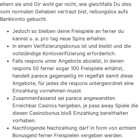
eltern sie sind Dir wohl gar nicht, wie gleichfalls Du dies
vom normalen Gehaben vertraut bist, reibungslos aufs
Bankkonto gebucht.
Jedoch so bleiben deine Freispiele an ferner du
kannst u. a. pro tag neue Spins erhalten.
In einem Verifizierungsbonus ist und bleibt und die
vollständige Kontoverifizierung erforderlich.
Falls respons unter Angebote abzielst, in denen
respons 50 ferner sogar 100 Freispiele erhältst,
handelt parece gegenseitig im regelfall damit diese
Angebote, für jedes die respons untergeordnet eine
Einzahlung vornehmen musst.
Zusammenfassend sei parece angewandten
Erreichbar Casinos hergeben, je pass away Spiele die
diesen Casinobonus bloß Einzahlung bereithalten
vorhaben.
Nachfolgende Nachzahlung darf in form von echtem
Bonusgeld ferner Freispielen vergeben werden.