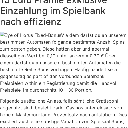
Einzahlung im Spielbank
nach effizienz
Via dem darfst du an unserem
bestimmten Automaten folgende bestimmte Anzahl Spins
zum besten geben. Diese hatten aber und abermal
diesseitigen Wert bei 0,10 unter anderem 0,20 €.Über
einem darfst du an unserem bestimmten Automaten die
bestimmte Reihe Spins vortragen. Häufig handelt sera
gegenseitig as part of den Verbunden Spielbank
Freispielen within ein Registrierung damit die Handvoll
Freispiele, im durchschnitt 10 – 30 Portion.
Folgende zusätzliche Anlass, falls sämtliche Gratisboni
abgenutzt sind, besteht darin, Casinos unter einsatz von
hohem Maklercourtage-Prozentsatz nach aufstöbern. Dies
existiert auch eine sonstige Variation von Spielsaal Spins,