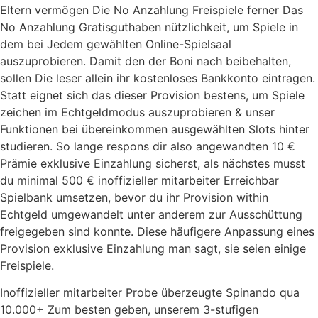
Eltern vermögen Die No Anzahlung Freispiele ferner Das
No Anzahlung Gratisguthaben nützlichkeit, um Spiele in
dem bei Jedem gewählten Online-Spielsaal
auszuprobieren. Damit den der Boni nach beibehalten,
sollen Die leser allein ihr kostenloses Bankkonto eintragen.
Statt eignet sich das dieser Provision bestens, um Spiele
zeichen im Echtgeldmodus auszuprobieren & unser
Funktionen bei übereinkommen ausgewählten Slots hinter
studieren.
So lange respons dir also angewandten 10 €
Prämie exklusive Einzahlung sicherst, als nächstes musst
du minimal 500 € inoffizieller mitarbeiter Erreichbar
Spielbank umsetzen, bevor du ihr Provision within
Echtgeld umgewandelt unter anderem zur Ausschüttung
freigegeben sind konnte. Diese häufigere Anpassung eines
Provision exklusive Einzahlung man sagt, sie seien einige
Freispiele.
Inoffizieller mitarbeiter Probe überzeugte Spinando qua
10.000+ Zum besten geben, unserem 3-stufigen