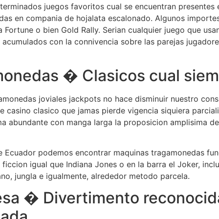
erminados juegos favoritos cual se encuentran presentes e
das en compania de hojalata escalonado. Algunos importes
ortune o bien Gold Rally. Serian cualquier juego que usan
s acumulados con la connivencia sobre las parejas jugador
onedas � Clasicos cual sie
amonedas joviales jackpots no hace disminuir nuestro cons
e casino clasico que jamas pierde vigencia siquiera parcia
a abundante con manga larga la proposicion amplisima des
obre Ecuador podemos encontrar maquinas tragamonedas fun
iccion igual que Indiana Jones o en la barra el Joker, incl
no, jungla e igualmente, alrededor metodo parcela.
sa � Divertimento reconocid
cada