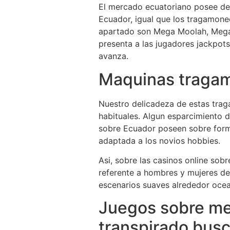
El mercado ecuatoriano posee det
Ecuador, igual que los tragamone
apartado son Mega Moolah, Mega F
presenta a las jugadores jackpot
avanza.
Maquinas tragam
Nuestro delicadeza de estas trag
habituales. Algun esparcimiento d
sobre Ecuador poseen sobre form
adaptada a los novios hobbies.
Asi, sobre las casinos online s
referente a hombres y mujeres de f
escenarios suaves alrededor ocea
Juegos sobre me
transpirado bus