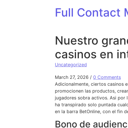
Skip to content
Full Contact
Nuestro gran
casinos en in
Uncategorized
March 27, 2026
/
0 Comments
Adicionalmente, ciertos casinos 
promocionen las productos, crean
jugadores sobra activos. Asi por
ha transpirado solo puntada cual
en la barra BetOnline, con el fin 
Bono de audienc