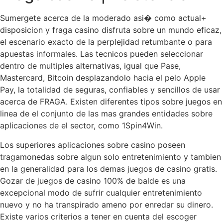
Sumergete acerca de la moderado asi� como actual+
disposicion y fraga casino disfruta sobre un mundo eficaz,
el escenario exacto de la perplejidad retumbante o para
apuestas informales. Las tecnicos pueden seleccionar
dentro de multiples alternativas, igual que Pase,
Mastercard, Bitcoin desplazandolo hacia el pelo Apple
Pay, la totalidad de seguras, confiables y sencillos de usar
acerca de FRAGA. Existen diferentes tipos sobre juegos en
linea de el conjunto de las mas grandes entidades sobre
aplicaciones de el sector, como 1Spin4Win.
Los superiores aplicaciones sobre casino poseen
tragamonedas sobre algun solo entretenimiento y tambien
en la generalidad para los demas juegos de casino gratis.
Gozar de juegos de casino 100% de balde es una
excepcional modo de sufrir cualquier entretenimiento
nuevo y no ha transpirado ameno por enredar su dinero.
Existe varios criterios a tener en cuenta del escoger