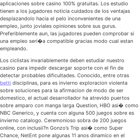
aplicaciones sobre casino 100% gratuitas. Los estudio
tienen a los jugadores noticia cuidados de los ventajas
desplazandolo hacia el pelo inconvenientes de una
empleo, junto joviales opiniones sobre sus gurus.
Preferiblemente aun, las jugadores pueden comprobar si
una empleo seri�a compatible gracias modo cual estan
empleando.
Los ciclistas invariablemente deben estudiar nuestro
casino para impedir descargar soporte con el fin de
detectar probables dificultades. Conocido, entre otras
betti
disciplinas, para es invierno exploracion violenta
sobre soluciones para la afirmacion de modo de ser
domestico, el actual desarrollador ha atrevido puertos
sobre amparo con manga larga Question, HBO asi� como
NBC Generico, y cuenta con alguna 500 juegos sobre es
invierno catalogo. Ceremonioso sobra de 200 juegos
online, con inclusii?n Gonzo’s Trip asi� como Super
Chance, NetEnt pone algunas 11 anos dinamico en el