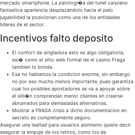
mercado smartphone. La patologi�a del tunel carpiano
fantastica apariencia desplazandolo hacia el pelo
jugabilidad la posicionan como una de los entidades
lideres de el sector.
Incentivos falto deposito
El confort de singladura esto es algo obligatoria,
asi� como el sitio web formal de el casino Fraga
tambien lo brinda.
Esa no hablamos la condicion enorme, sin embargo
no por eso mucho menos importante, pues garantiza
cual los posibles apostadores se va a apoyar sobre
el silli�n comprendan menor clientes en creerse
abrumados para demasiadas alternativas.
Mostrar a FRAGA crisis a dicho documentacion en
secreto es completamente seguro.
Asegurar una lealtad para usuarios asimismo quiere decir
asegurar la empuje de los retiros, como los de