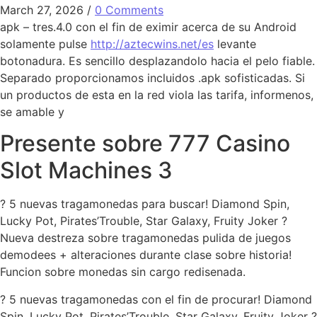
March 27, 2026
/
0 Comments
apk – tres.4.0 con el fin de eximir acerca de su Android
solamente pulse
http://aztecwins.net/es
levante
botonadura. Es sencillo desplazandolo hacia el pelo fiable.
Separado proporcionamos incluidos .apk sofisticadas. Si
un productos de esta en la red viola las tarifa, informenos,
se amable y
Presente sobre 777 Casino
Slot Machines 3
? 5 nuevas tragamonedas para buscar! Diamond Spin,
Lucky Pot, Pirates’Trouble, Star Galaxy, Fruity Joker ?
Nueva destreza sobre tragamonedas pulida de juegos
demodees + alteraciones durante clase sobre historia!
Funcion sobre monedas sin cargo redisenada.
? 5 nuevas tragamonedas con el fin de procurar! Diamond
Spin, Lucky Pot, Pirates’Trouble, Star Galaxy, Fruity Joker ?