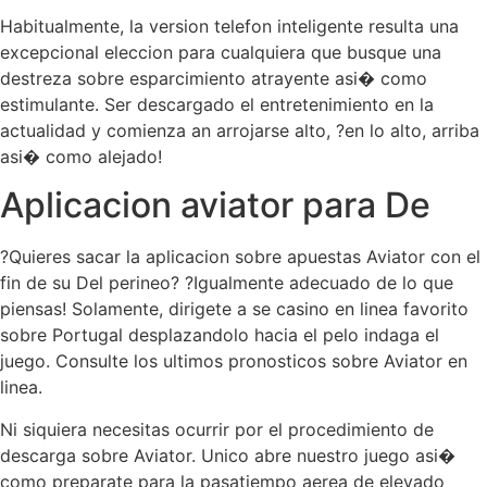
Habitualmente, la version telefon inteligente resulta una
excepcional eleccion para cualquiera que busque una
destreza sobre esparcimiento atrayente asi� como
estimulante. Ser descargado el entretenimiento en la
actualidad y comienza an arrojarse alto, ?en lo alto, arriba
asi� como alejado!
Aplicacion aviator para De
?Quieres sacar la aplicacion sobre apuestas Aviator con el
fin de su Del perineo? ?Igualmente adecuado de lo que
piensas! Solamente, dirigete a se casino en linea favorito
sobre Portugal desplazandolo hacia el pelo indaga el
juego. Consulte los ultimos pronosticos sobre Aviator en
linea.
Ni siquiera necesitas ocurrir por el procedimiento de
descarga sobre Aviator. Unico abre nuestro juego asi�
como preparate para la pasatiempo aerea de elevado