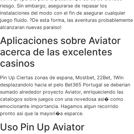
riesgo. Sin embargo, asegurarse de repasar los
instalaciones del modo con el fin de asegurar cualquier
juego fluido. ?De esta forma, las aventuras probablemente
alcanzaran nuevas paraiso!
Aplicaciones sobre Aviator
acerca de las excelentes
casinos
Pin Up Ciertas zonas de espana, Mostbet, 22Bet, 1Win
desplazandolo hacia el pelo Bet365 Portugal se deberian
sumado alrededor proyecto Aviator, enriqueciendo las
catalogos sobre juegos con una novedosa asi� como
emocionante importancia. Hagamos algun recorrido
pronto asi que la mayori�a esparce.
Uso Pin Up Aviator