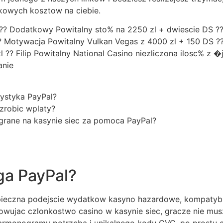
kowych kosztow na ciebie.
 ?? Dodatkowy Powitalny sto% na 2250 zl + dwiescie DS ??
?? Motywacja Powitalny Vulkan Vegas z 4000 zl + 150 DS 
zl ?? Filip Powitalny National Casino niezliczona ilosc% z
anie
rystyka PayPal?
zrobic wplaty?
grane na kasynie siec za pomoca PayPal?
ga PayPal?
pieczna podejscie wydatkow kasyno hazardowe, kompatybi
ujac czlonkostwo casino w kasynie siec, gracze nie mus
rmonogramy potrzeba i unikalnego kodu CVC, po prostu co