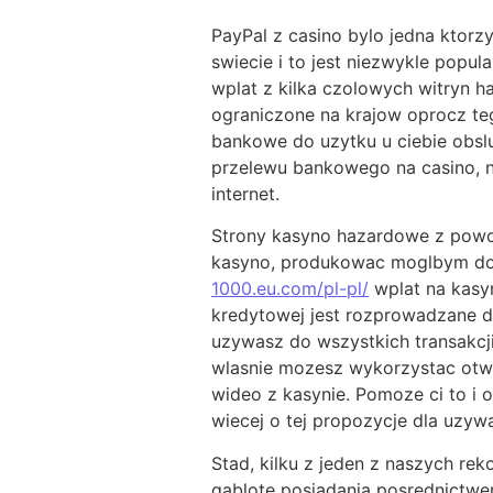
PayPal z casino bylo jedna ktor
swiecie i to jest niezwykle popul
wplat z kilka czolowych witryn ha
ograniczone na krajow oprocz teg
bankowe do uzytku u ciebie obs
przelewu bankowego na casino, n
internet.
Strony kasyno hazardowe z powo
kasyno, produkowac moglbym dok
1000.eu.com/pl-pl/
wplat na kasy
kredytowej jest rozprowadzane do
uzywasz do wszystkich transakcj
wlasnie mozesz wykorzystac otwor
wideo z kasynie. Pomoze ci to i o
wiecej o tej propozycje dla uzy
Stad, kilku z jeden z naszych r
gablote posiadania posrednictwem