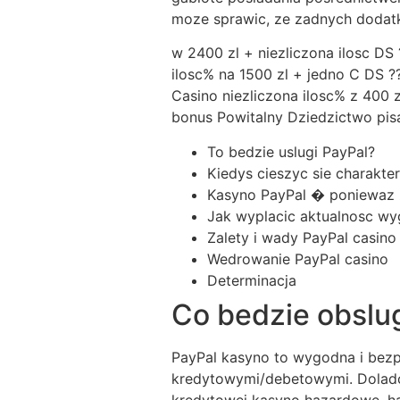
moze sprawic, ze zadnych dodat
w 2400 zl + niezliczona ilosc DS
ilosc% na 1500 zl + jedno C DS 
Casino niezliczona ilosc% z 400 
bonus Powitalny Dziedzictwo pis
To bedzie uslugi PayPal?
Kiedys cieszyc sie charakte
Kasyno PayPal � poniewaz 
Jak wyplacic aktualnosc wy
Zalety i wady PayPal casino
Wedrowanie PayPal casino
Determinacja
Co bedzie obslu
PayPal kasyno to wygodna i bez
kredytowymi/debetowymi. Doladow
kredytowej kasyno hazardowe, ha