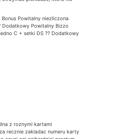
 Bonus Powitalny niezliczona
?? Dodatkowy Powitalny Bizzo
 �jedno C + setki DS ?? Dodatkowy
lna z roznymi kartami
za recznie zakladac numeru karty
 czyni oni najbardziej prostym.