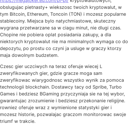
https://megajoker.eu.com/pl-pl/
kryptowalutowych,
obslugujac pietnasty+ wiekszosc twoich kryptowalut, w
tym Bitcoin, Ethereum, Toncoin (TON) i mozesz popularne
stablecoiny. Miejsca bylo natychmiastowe, skuteczny
wygrana przetwarzane sa w ciagu minut, nie dlugi czas.
Chopine nie pobiera oplat posiadania zakupy, a dla
niektorych kryptowalut nie ma minimalnych wymaga co do
depozytu, po prostu co czyni ja usluge w graczy ktorzy
maja dowolnym budzetem.
Czesc gier uczciwych na teraz oferuje wiecej L
zweryfikowanych gier, gdzie gracze moga sam
zweryfikowac wiarygodnosc wszystko wynik za pomoca
technologii blockchain. Dostawcy tacy od Spribe, Turbo
Games i bedziesz BGaming przyczyniaja sie na tej wybor,
gwarantujac zrozumienie i bedziesz przekonanie religijne.
rowniez oferuje wraz z wymienione statystyki gier i
mozesz historie, pozwalajac graczom monitorowac swoje
triumf w trakcie.