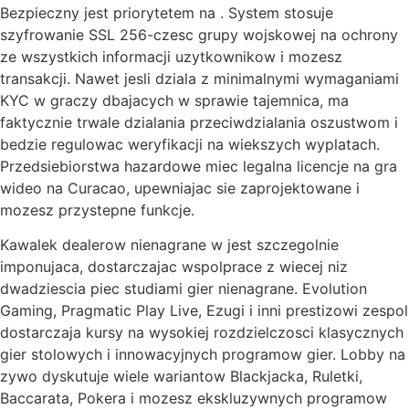
Bezpieczny jest priorytetem na . System stosuje
szyfrowanie SSL 256-czesc grupy wojskowej na ochrony
ze wszystkich informacji uzytkownikow i mozesz
transakcji. Nawet jesli dziala z minimalnymi wymaganiami
KYC w graczy dbajacych w sprawie tajemnica, ma
faktycznie trwale dzialania przeciwdzialania oszustwom i
bedzie regulowac weryfikacji na wiekszych wyplatach.
Przedsiebiorstwa hazardowe miec legalna licencje na gra
wideo na Curacao, upewniajac sie zaprojektowane i
mozesz przystepne funkcje.
Kawalek dealerow nienagrane w jest szczegolnie
imponujaca, dostarczajac wspolprace z wiecej niz
dwadziescia piec studiami gier nienagrane. Evolution
Gaming, Pragmatic Play Live, Ezugi i inni prestizowi zespol
dostarczaja kursy na wysokiej rozdzielczosci klasycznych
gier stolowych i innowacyjnych programow gier. Lobby na
zywo dyskutuje wiele wariantow Blackjacka, Ruletki,
Baccarata, Pokera i mozesz ekskluzywnych programow