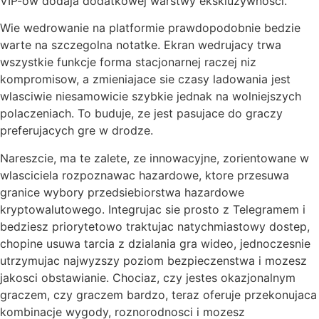
VIP-ow dodaja dodatkowej warstwy ekskluzywnosci.
Wie wedrowanie na platformie prawdopodobnie bedzie
warte na szczegolna notatke. Ekran wedrujacy trwa
wszystkie funkcje forma stacjonarnej raczej niz
kompromisow, a zmieniajace sie czasy ladowania jest
wlasciwie niesamowicie szybkie jednak na wolniejszych
polaczeniach. To buduje, ze jest pasujace do graczy
preferujacych gre w drodze.
Nareszcie, ma te zalete, ze innowacyjne, zorientowane w
wlasciciela rozpoznawac hazardowe, ktore przesuwa
granice wybory przedsiebiorstwa hazardowe
kryptowalutowego. Integrujac sie prosto z Telegramem i
bedziesz priorytetowo traktujac natychmiastowy dostep,
chopine usuwa tarcia z dzialania gra wideo, jednoczesnie
utrzymujac najwyzszy poziom bezpieczenstwa i mozesz
jakosci obstawianie. Chociaz, czy jestes okazjonalnym
graczem, czy graczem bardzo, teraz oferuje przekonujaca
kombinacje wygody, roznorodnosci i mozesz