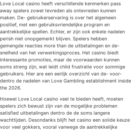
Love Local casino heeft verschillende kenmerken pass
away spelers zowel tevreden als ontevreden kunnen
maken. De- gebruikerservaring is over het algemeen
positief, met een gebruiksvriendelijke program en
aantrekkelijke spellen. Echter, er zijn ook enkele nadelen
perish niet onopgemerkt blijven. Spelers hebben
gemengde reacties more than de uitbetalingen en de-
snelheid van het verwerkingsproces. Het casino biedt
interessante promoties, maar de voorwaarden kunnen
soms streng zijn, wat leidt child frustratie voor sommige
gebruikers. Hier are een eerlijk overzicht van de- voor-
dentro de nadelen van Love Gambling establishment inside
the 2026.
Hoewel Love Local casino veel te bieden heeft, moeten
spelers zich bewust zijn van de mogelijke problemen
satisfied uitbetalingen dentro de de soms langere
wachttijden. Desondanks blijft het casino een solide keuze
voor veel gokkers, vooral vanwege de aantrekkelijke