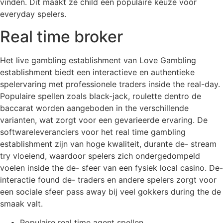
vinden. Dit maakt ze child een populaire keuze voor
everyday spelers.
Real time broker
Het live gambling establishment van Love Gambling
establishment biedt een interactieve en authentieke
spelervaring met professionele traders inside the real-day.
Populaire spellen zoals black-jack, roulette dentro de
baccarat worden aangeboden in the verschillende
varianten, wat zorgt voor een gevarieerde ervaring. De
softwareleveranciers voor het real time gambling
establishment zijn van hoge kwaliteit, durante de- stream
try vloeiend, waardoor spelers zich ondergedompeld
voelen inside the de- sfeer van een fysiek local casino. De-
interactie found de- traders en andere spelers zorgt voor
een sociale sfeer pass away bij veel gokkers during the de
smaak valt.
Populaire real time agent spellen