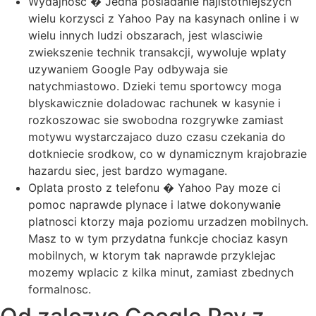
Wydajnosc � Jedna posiadanie najistotniejszych
wielu korzysci z Yahoo Pay na kasynach online i w
wielu innych ludzi obszarach, jest wlasciwie
zwiekszenie technik transakcji, wywoluje wplaty
uzywaniem Google Pay odbywaja sie
natychmiastowo. Dzieki temu sportowcy moga
blyskawicznie doladowac rachunek w kasynie i
rozkoszowac sie swobodna rozgrywke zamiast
motywu wystarczajaco duzo czasu czekania do
dotkniecie srodkow, co w dynamicznym krajobrazie
hazardu siec, jest bardzo wymagane.
Oplata prosto z telefonu � Yahoo Pay moze ci
pomoc naprawde plynace i latwe dokonywanie
platnosci ktorzy maja poziomu urzadzen mobilnych.
Masz to w tym przydatna funkcje chociaz kasyn
mobilnych, w ktorym tak naprawde przyklejac
mozemy wplacic z kilka minut, zamiast zbednych
formalnosc.