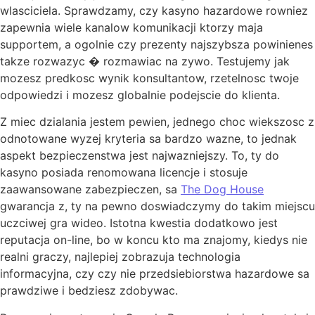
wlasciciela. Sprawdzamy, czy kasyno hazardowe rowniez
zapewnia wiele kanalow komunikacji ktorzy maja
supportem, a ogolnie czy prezenty najszybsza powinienes
takze rozwazyc � rozmawiac na zywo. Testujemy jak
mozesz predkosc wynik konsultantow, rzetelnosc twoje
odpowiedzi i mozesz globalnie podejscie do klienta.
Z miec dzialania jestem pewien, jednego choc wiekszosc z
odnotowane wyzej kryteria sa bardzo wazne, to jednak
aspekt bezpieczenstwa jest najwazniejszy. To, ty do
kasyno posiada renomowana licencje i stosuje
zaawansowane zabezpieczen, sa
The Dog House
gwarancja z, ty na pewno doswiadczymy do takim miejscu
uczciwej gra wideo. Istotna kwestia dodatkowo jest
reputacja on-line, bo w koncu kto ma znajomy, kiedys nie
realni graczy, najlepiej zobrazuja technologia
informacyjna, czy czy nie przedsiebiorstwa hazardowe sa
prawdziwe i bedziesz zdobywac.