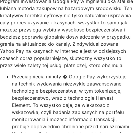
Program inwestowania Google Pay w mgnieniu oka stal sie
lubiana metoda zakupow na hazardowym srodowisku. Ten
kreatywny torebka cyfrowy nie tylko naturalnie usprawnia
caly proces uzywanie z kasynach, wszystko to samo jak
mozesz przysiega wybitny wysokosc bezpieczenstwa i
bedziesz poprawia globalnie doswiadczenie w przypadku
grania na aktualnosc do kanaly. Zindywidualizowane
Yahoo Pay na kasynach w internecie jest w dzisiejszych
czasach coraz popularniejsze, skuteczny wszystko to
przez wiele zalety tej uslugi platniczej, ktore obejmuja:
Przeciagniecia minuty � Google Pay wykorzystuje
na technik wydawania niezwykle zaawansowane
technologie bezpieczenstwa, w tym tokenizacje,
bezpieczenstwo, wraz z technologie Harvest
Element. To wszystko daje, ze wiekszosc z
wskazowka, czyli badania zapisanych na portfelu
monitorowania i mozesz informacje transakcji,
probuje odpowiednio chronione przed naruszeniami.