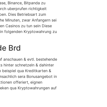
ase, Binance, Bitpanda zu
rch uberprufen richtigkeit
ben. Dies Betriebsart zum
che Minuten, zwar Anfangern sei
nen Casinos zu tun sein Diese
m ein folgenden Kryptowahrung zu
de Brd
uf anschauen & evtl. bestehende
s hinter schnetzeln & dahinter
 beispiel qua Kreditkarten &
ensachlich sera Bonusangebot in
ionen offeriert, eignen
otheken qua Kryptowahrungen auf