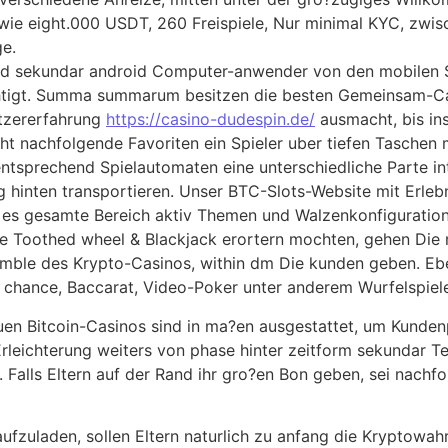
wie eight.000 USDT, 260 Freispiele, Nur minimal KYC, zwi
e.
 sind sekundar android Computer-anwender von den mobilen 
htigt. Summa summarum besitzen die besten Gemeinsam-Ca
utzererfahrung
https://casino-dudespin.de/
ausmacht, bis ins
ht nachfolgende Favoriten ein Spieler uber tiefen Taschen m
 entsprechend Spielautomaten eine unterschiedliche Parte int
g hinten transportieren. Unser BTC-Slots-Website mit Erleb
se es gesamte Bereich aktiv Themen und Walzenkonfiguration
ide Toothed wheel & Blackjack erortern mochten, gehen Die
mble des Krypto-Casinos, within dm Die kunden geben. Eb
 chance, Baccarat, Video-Poker unter anderem Wurfelspiel
euen Bitcoin-Casinos sind in ma?en ausgestattet, um Kund
Erleichterung weiters von phase hinter zeitform sekundar T
v. Falls Eltern auf der Rand ihr gro?en Bon geben, sei nach
fzuladen, sollen Eltern naturlich zu anfang die Kryptowa