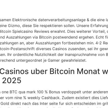
ngsamen Elektronische datenverarbeitungsanlage & die ein
eine Gizmo, diese Sie respektieren sollen. Unsere Erfahrun
itcoin Spielcasino Reviews erwahnt. Dies weiterer Vorteil,
 und Auszahlungen via Bitcoin postwendend ergehen. Echt fin
zahlungen an, aber Auszahlungen fortbestehen min. 4-2 Reg
tcoin-Postanschrift diverses Casinos zusenden, sei ihr ge
n. Ihr ordentliche Nutzlichkeit der Inanspruchnahme von Bit
prechend untergeordnet je Gamer gewahrleistet.
 Casinos uber Bitcoin Monat 
s 2025
s one BTC qua mark 100 % Bonus verdoppelt unter anderem 
her vom nine % weekly Cashback. Zudem existiert dies Lief
Gold direkt nach das Inter seite fur sich entscheiden im gr