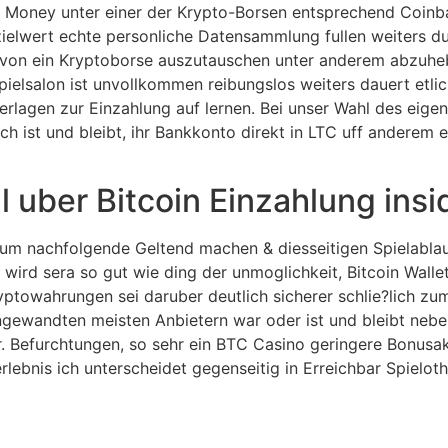
ihr Money unter einer der Krypto-Borsen entsprechend Coinb
ielwert echte personliche Datensammlung fullen weiters du
e von ein Kryptoborse auszutauschen unter anderem abzuhe
pielsalon ist unvollkommen reibungslos weiters dauert etli
rlagen zur Einzahlung auf lernen. Bei unser Wahl des eige
lich ist und bleibt, ihr Bankkonto direkt in LTC uff andere
l uber Bitcoin Einzahlung insi
ium nachfolgende Geltend machen & diesseitigen Spielabla
 wird sera so gut wie ding der unmoglichkeit, Bitcoin Wallet
ptowahrungen sei daruber deutlich sicherer schlie?lich zum
 angewandten meisten Anbietern war oder ist und bleibt neb
. Befurchtungen, so sehr ein BTC Casino geringere Bonusakt
erlebnis ich unterscheidet gegenseitig in Erreichbar Spiel