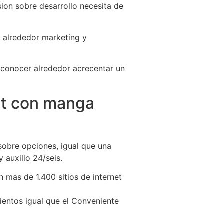
sion sobre desarrollo necesita de
s alrededor marketing y
conocer alrededor acrecentar un
net con manga
sobre opciones, igual que una
 auxilio 24/seis.
 mas de 1.400 sitios de internet
ientos igual que el Conveniente