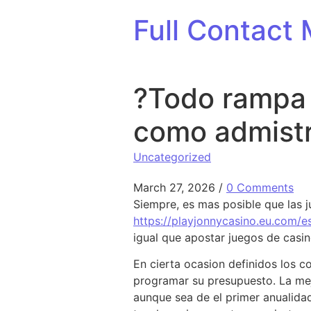
Skip to content
Full Contact
?Todo rampa i
como admistr
Uncategorized
March 27, 2026
/
0 Comments
Siempre, es mas posible que las 
https://playjonnycasino.eu.com/e
igual que apostar juegos de casi
En cierta ocasion definidos los c
programar su presupuesto. La mej
aunque sea de el primer anualida