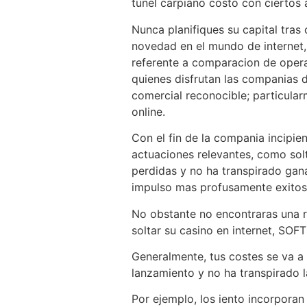
tunel carpiano costo con ciertos 
Nunca planifiques su capital tras 
novedad en el mundo de internet,
referente a comparacion de oper
quienes disfrutan las companias 
comercial reconocible; particular
online.
Con el fin de la compania incipie
actuaciones relevantes, como solt
perdidas y no ha transpirado gana
impulso mas profusamente exitos
No obstante no encontraras una re
soltar su casino en internet, SO
Generalmente, tus costes se va a a
lanzamiento y no ha transpirado la
Por ejemplo, los iento incorpora