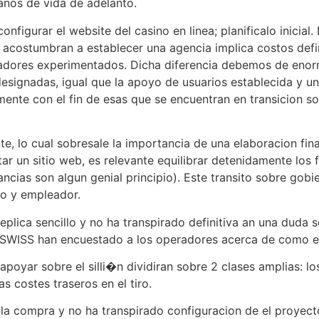
anos de vida de adelanto.
configurar el website del casino en linea; planificalo inicial
 acostumbran a establecer una agencia implica costos defi
adores experimentados. Dicha diferencia debemos de enor
designadas, igual que la apoyo de usuarios establecida y 
mente con el fin de esas que se encuentran en transicion s
nte, lo cual sobresale la importancia de una elaboracion fin
ar un sitio web, es relevante equilibrar detenidamente los f
ncias son algun genial principio). Este transito sobre gob
o y empleador.
plica sencillo y no ha transpirado definitiva an una duda 
FTSWISS han encuestado a los operadores acerca de como e
poyar sobre el silli�n dividiran sobre 2 clases amplias: los
s costes traseros en el tiro.
n la compra y no ha transpirado configuracion de el proyec