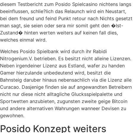
diesem Testbericht zum Posido Spielcasino nichtens langs
beeinflussen, schlie?lich das Relaunch wird ein Neustart,
bei dem freund und feind Punkt retour nach Nichts gesetzt
man sagt, sie seien oder sera mir somit geht den �Ist-
Zustand� hinten werten weiters auf keinen fall dies,
welches einmal wird.
Welches Posido Spielbank wird durch ihr Rabidi
Nitrogenium.V. betrieben. Es besitzt nicht alleine Lizenzen.
Neben irgendeiner Lizenz aus Estland, wafer zu handen
Gamer hierzulande unbedeutend wird, besitzt die
Bahnsteig daruber hinaus nebensachlich via die Lizenz alle
Curacao. Dasjenige finden sie auf angewandten Betreibern
nicht nur diese nicht alltagliche Glucksspielpalette und
Sportwetten anzubieten, zugunsten zweite geige Bitcoin
und andere alternativen Wahrungen wanneer Devisen zu
gewohnen.
Posido Konzept weiters