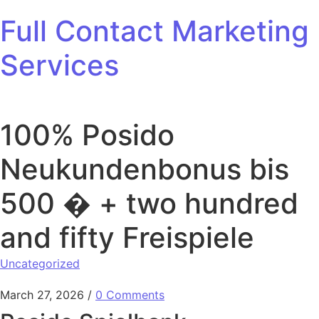
Skip to content
Full Contact Marketing
Services
100% Posido
Neukundenbonus bis
500 � + two hundred
and fifty Freispiele
Uncategorized
March 27, 2026
/
0 Comments